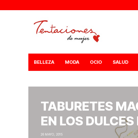
BELLEZA
MODA
OCIO
SALUD
TABURETES MA
EN LOS DULCES
26 MAYO, 2015