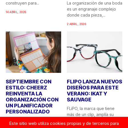
construyen para...
La organización de una boda
es un engranaje complejo
14 ABRIL, 2026
donde cada pieza,...
2 ABRIL, 2026
SEPTIEMBRE CON
FLIPO LANZA NUEVOS
ESTILO: CHEERZ
DISEÑOS PARA ESTE
REINVENTA LA
VERANO: IKAT Y
ORGANIZACIÓN CON
SAUVAGE
UN PLANIFICADOR
FLiPO, la marca que tiene
PERSONALIZADO
más de un clip, amplía su
El final del verano siempre
colección...
Este sitio web utiliza cookies propias y de terceros para
trae consigo esa sensación