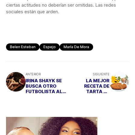
ciertas actitudes no deberían ser omitidas. Las redes
sociales están que arden.
Belen Esteban
Espejo
María De Mora
ANTERIOR
SIGUIENTE
IRINA SHAYK SE
LA MEJOR
BUSCA OTRO
RECETA DE
FUTBOLISTA AL
TARTA DE
MENOS PARA LA
ALMENDRA DEL
NUEVA CAMPAÑA
MUNDO LLEGA A
DE Xti
ESPAÑA