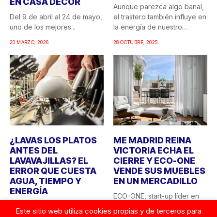
EN CASA DECOR
Aunque parezca algo banal,
Del 9 de abril al 24 de mayo,
el trastero también influye en
uno de los mejores...
la energía de nuestro
hogar....
20 MARZO, 2026
28 OCTUBRE, 2025
¿LAVAS LOS PLATOS
ME MADRID REINA
ANTES DEL
VICTORIA ECHA EL
LAVAVAJILLAS? EL
CIERRE Y ECO-ONE
ERROR QUE CUESTA
VENDE SUS MUEBLES
AGUA, TIEMPO Y
EN UN MERCADILLO
ENERGÍA
ECO-ONE, start-up líder en
Lavar los platos a mano
sostenibilidad hotelera en
Este sitio web utiliza cookies propias y de terceros para
antes de introducirlos en el
España, sorprende con una