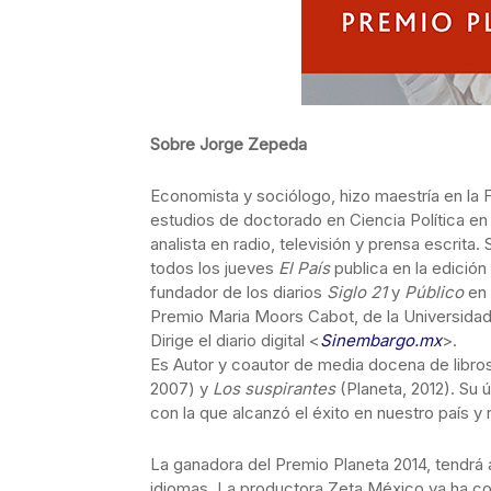
Sobre Jorge Zepeda
Economista y sociólogo, hizo maestría en la 
estudios de doctorado en Ciencia Política en l
analista en radio, televisión y prensa escrit
todos los jueves
El País
publica en la edició
fundador de los diarios
Siglo 21
y
Público
en 
Premio Maria Moors Cabot, de la Universida
Dirige el diario digital <
Sinembargo.mx
>.
Es Autor y coautor de media docena de libros 
2007) y
Los suspirantes
(Planeta, 2012). Su 
con la que alcanzó el éxito en nuestro país y 
La ganadora del Premio Planeta 2014, tendrá 
idiomas. La productora Zeta México ya ha co