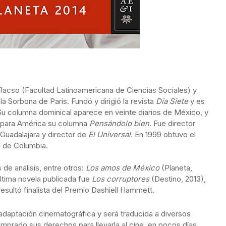
Flacso (Facultad Latinoamericana de Ciencias Sociales) y
a Sorbona de París. Fundó y dirigió la revista
Día Siete
y es
a. Su columna dominical aparece en veinte diarios de México, y
n para América su columna
Pensándolo bien
. Fue director
Guadalajara y director de
El Universal
. En 1999 obtuvo el
d de Columbia.
de análisis, entre otros:
Los amos de México
(Planeta,
última novela publicada fue
Los corruptores
(Destino, 2013),
resultó finalista del Premio Dashiell Hammett.
adaptación cinematográfica y será traducida a diversos
mprado sus derechos para llevarla al cine, en pocos días