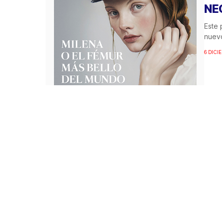
NE
Este
nuevo
6 DICI