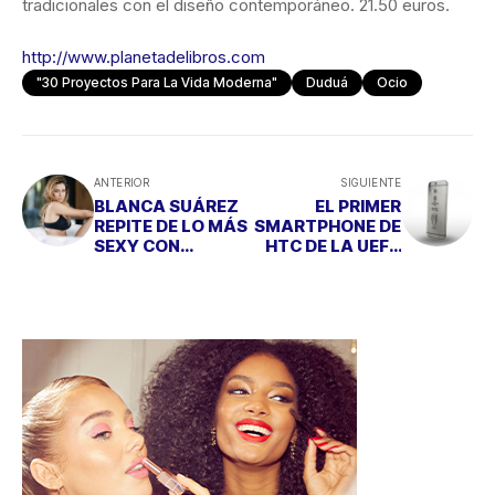
tradicionales con el diseño contemporáneo. 21.50 euros.
http://www.planetadelibros.com
"30 Proyectos Para La Vida Moderna"
Duduá
Ocio
ANTERIOR
SIGUIENTE
BLANCA SUÁREZ
EL PRIMER
REPITE DE LO MÁS
SMARTPHONE DE
SEXY CON
HTC DE LA UEFA
INTIMISSIMI
CHAMPIONS
LEAGUE