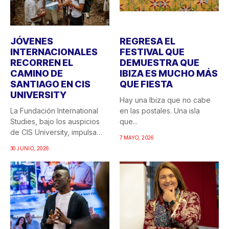
CAMINO DE
IBIZA ES MUCHO MÁS
SANTIAGO EN CIS
QUE FIESTA
UNIVERSITY
Hay una Ibiza que no cabe
La Fundación International
en las postales. Una isla
Studies, bajo los auspicios
que...
de CIS University, impulsa
7 MAYO, 2026
una...
30 JUNIO, 2026
EL ARTE COMO
PREMIOS BILBAO
HERRAMIENTA DE
BALIOEN HIRIA:
TRANSFORMACIÓN
JÓVENES POR LOS
SOCIAL CON EL
DERECHOS
ARTISTA JANUÁRIO
HUMANOS