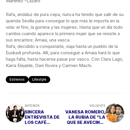
Martínez –Lázaro
Rafa, andaluz de pura cepa, nunca ha tenido que salir de su
querida Sevilla para conseguir lo que más le importa en la
vida: el fino, la gomina y las mujeres. Hasta que un día todo
cambia cuando aparece la primera mujer que se resiste a
sus encantos: Amaia, una vasca.
Rafa, decidido a conquistarla, viaja hasta un pueblo de la
Euskadi profunda. Allí, para conseguir a Amaia hará lo que
haga falta, hasta hacerse pasar por vasco. Con Clara Lago,
Karra Elejalde, Dani Rovira y Carmen Machi.
Estrenos
Lifestyle
ANTERIOR
SIGUIENTE
SINCERA
VANESA ROMERO,
ENTREVISTA DE
LA RUBIA DE “LA
LOS CAFÉ
QUE SE AVECINA”
QUIJANO
EN “MISIÓN