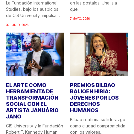
La Fundación International
en las postales. Una isla
Studies, bajo los auspicios
que...
de CIS University, impulsa
7 MAYO, 2026
una...
30 JUNIO, 2026
EL ARTE COMO
PREMIOS BILBAO
HERRAMIENTA DE
BALIOEN HIRIA:
TRANSFORMACIÓN
JÓVENES POR LOS
SOCIAL CON EL
DERECHOS
ARTISTA JANUÁRIO
HUMANOS
JANO
Bilbao reafirma su liderazgo
CIS University y la Fundación
como ciudad comprometida
Robert F. Kennedy Human
con los valores