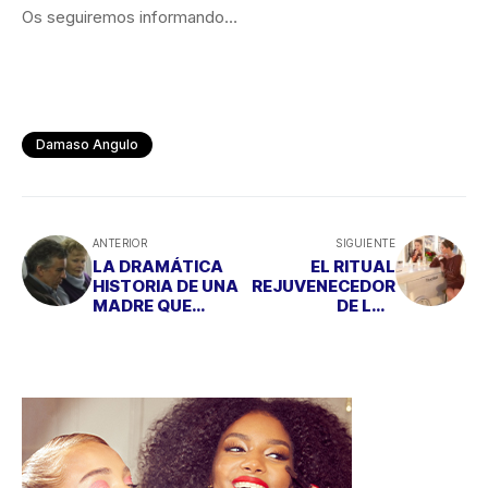
Os seguiremos informando…
Damaso Angulo
ANTERIOR
SIGUIENTE
LA DRAMÁTICA
EL RITUAL
HISTORIA DE UNA
REJUVENECEDOR
MADRE QUE
DE LAS
LLEVA 50 AÑOS
ESTRELLAS DE
BUSCANDO A SU
LOS OSCAR
HIJO