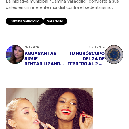
La iniciativa municipal “Camina Valladolid” convierte a sus
calles en un referente mundial contra el sedentarismo.
Camina Valladolid
Valladolid
ANTERIOR
SIGUIENTE
AGUASANTAS
TU HORÓSCOPO
SIGUE
DEL 24 DE
RENTABILIZANDO
FEBRERO AL 2 DE
SU RELACIÓN CON
MARZO
EL HIJO DE LA
BOLLO