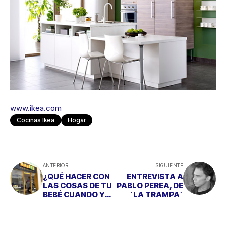
www.ikea.com
Cocinas Ikea
Hogar
ANTERIOR
SIGUIENTE
¿QUÉ HACER CON
ENTREVISTA A
LAS COSAS DE TU
PABLO PEREA, DE
BEBÉ CUANDO YA
`LA TRAMPA´
NO LAS USAS?