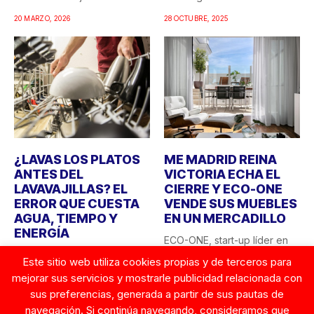
hogar....
20 MARZO, 2026
28 OCTUBRE, 2025
¿LAVAS LOS PLATOS
ME MADRID REINA
ANTES DEL
VICTORIA ECHA EL
LAVAVAJILLAS? EL
CIERRE Y ECO-ONE
ERROR QUE CUESTA
VENDE SUS MUEBLES
AGUA, TIEMPO Y
EN UN MERCADILLO
ENERGÍA
ECO-ONE, start-up líder en
Lavar los platos a mano
sostenibilidad hotelera en
Este sitio web utiliza cookies propias y de terceros para
antes de introducirlos en el
España, sorprende con una
mejorar sus servicios y mostrarle publicidad relacionada con
lavavajillas sigue...
acción...
23 AGOSTO, 2025
sus preferencias, generada a partir de sus pautas de
26 AGOSTO, 2025
navegación. Si continúa navegando, consideramos que