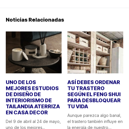
Noticias Relacionadas
UNO DE LOS
ASÍ DEBES ORDENAR
MEJORES ESTUDIOS
TU TRASTERO
DE DISEÑO DE
SEGÚN EL FENG SHUI
INTERIORISMO DE
PARA DESBLOQUEAR
TAILANDIA ATERRIZA
TU VIDA
EN CASA DECOR
Aunque parezca algo banal,
Del 9 de abril al 24 de mayo,
el trastero también influye en
uno de los mejores...
la energía de nuestro