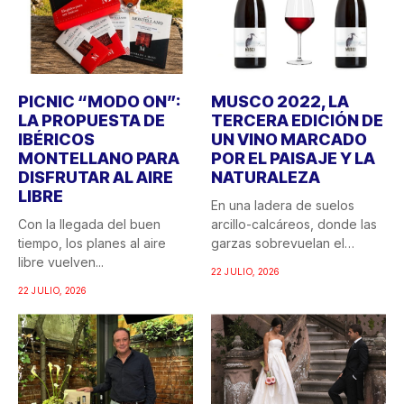
PICNIC “MODO ON”:
MUSCO 2022, LA
LA PROPUESTA DE
TERCERA EDICIÓN DE
IBÉRICOS
UN VINO MARCADO
MONTELLANO PARA
POR EL PAISAJE Y LA
DISFRUTAR AL AIRE
NATURALEZA
LIBRE
En una ladera de suelos
Con la llegada del buen
arcillo-calcáreos, donde las
tiempo, los planes al aire
garzas sobrevuelan el
libre vuelven...
recuerdo...
22 JULIO, 2026
22 JULIO, 2026