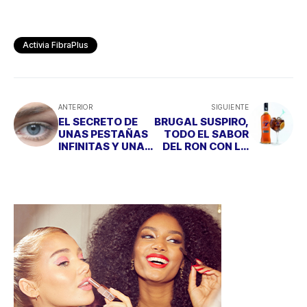
Activia FibraPlus
ANTERIOR
SIGUIENTE
EL SECRETO DE
BRUGAL SUSPIRO,
UNAS PESTAÑAS
TODO EL SABOR
INFINITAS Y UNAS
DEL RON CON LA
CEJAS DEFINIDAS
MITAD DE
CALORÍAS