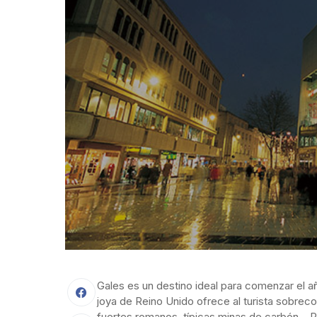
Gales es un destino ideal para comenzar el 
joya de Reino Unido ofrece al turista sobreco
fuertes romanos, típicas minas de carbón… Pe