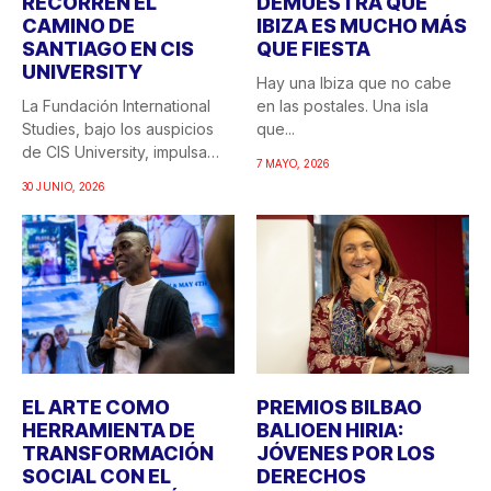
RECORREN EL
DEMUESTRA QUE
CAMINO DE
IBIZA ES MUCHO MÁS
SANTIAGO EN CIS
QUE FIESTA
UNIVERSITY
Hay una Ibiza que no cabe
La Fundación International
en las postales. Una isla
Studies, bajo los auspicios
que...
de CIS University, impulsa
7 MAYO, 2026
una...
30 JUNIO, 2026
EL ARTE COMO
PREMIOS BILBAO
HERRAMIENTA DE
BALIOEN HIRIA:
TRANSFORMACIÓN
JÓVENES POR LOS
SOCIAL CON EL
DERECHOS