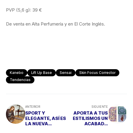
PVP (5,6 g): 39 €
De venta en Alta Perfumería y en El Corte Inglés.
Kanebo
Lift Up Base
Sensai
Skin Focus Corrector
Tendencias
ANTERIOR
SIGUIENTE
SPORT Y
APORTA A TUS
ELEGANTE, ASÍ ES
ESTILISMOS UN
LA NUEVA
ACABADO
TEMPORADA DE
ORIENTAL