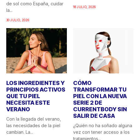
de sol como España, cuidar
18 JULIO, 2026
la...
30 JULIO, 2026
LOS INGREDIENTES Y
CÓMO
PRINCIPIOS ACTIVOS
TRANSFORMAR TU
QUE TU PIEL
PIEL CON LA NUEVA
NECESITA ESTE
SERIE 2 DE
VERANO
CURRENTBODY SIN
SALIR DE CASA
Con la llegada del verano,
las necesidades de la piel
¿Quién no ha soñado alguna
cambian. La...
vez con tener acceso a los
tratamientos...