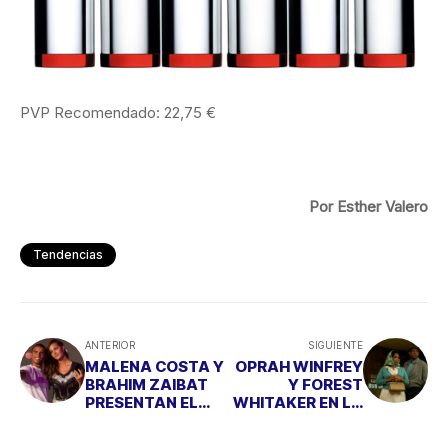
PVP Recomendado: 22,75 €
Por Esther Valero
Tendencias
ANTERIOR
SIGUIENTE
MALENA COSTA Y
OPRAH WINFREY
BRAHIM ZAIBAT
Y FOREST
PRESENTAN EL
WHITAKER EN LA
NUEVO
PELÍCULA QUE HA
SMARTPHONE LG
HECHO LLORAR A