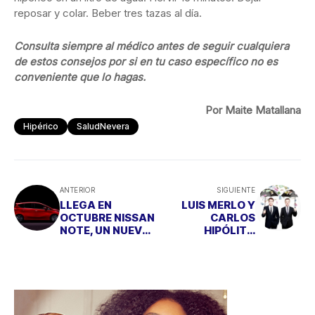
reposar y colar. Beber tres tazas al día.
Consulta siempre al médico antes de seguir cualquiera
de estos consejos por si en tu caso específico no es
conveniente que lo hagas.
Por Maite Matallana
Hipérico
SaludNevera
ANTERIOR
SIGUIENTE
LLEGA EN
LUIS MERLO Y
OCTUBRE NISSAN
CARLOS
NOTE, UN NUEVO
HIPÓLITO
UTILITARIO
JUNTOS EN “EL
DESDE 14.390 €
CRÉDITO”