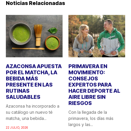
Noticias Relacionadas
AZACONSA APUESTA
PRIMAVERA EN
POR EL MATCHA, LA
MOVIMIENTO:
BEBIDA MÁS
CONSEJOS
PRESENTE EN LAS
EXPERTOS PARA
RUTINAS
HACER DEPORTE AL
SALUDABLES
AIRE LIBRE SIN
RIESGOS
Azaconsa ha incorporado a
su catálogo un nuevo té
Con la llegada de la
matcha, una bebida...
primavera, los días más
largos y las...
22 JULIO, 2026