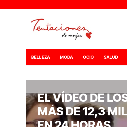
BELLEZA
MODA
OCIO
SALUD
EL VÍDEO DE LO
MÁS DE 12,3 MI
EN 24 HORAS