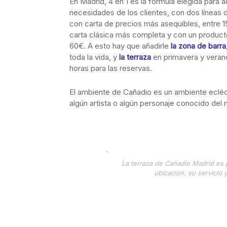
En Madrid, 4 en 1 es la fórmula elegida para a
necesidades de los clientes, con dos líneas 
con carta de precios más asequibles, entre 15
carta clásica más completa y con un produc
60€. A esto hay que añadirle
la zona de barra
toda la vida, y
la terraza
en primavera y verano,
horas para las reservas.
El ambiente de Cañadio es un ambiente ecléc
algún artista o algún personaje conocido del
La terraza de Cañadio Madrid es p
ubicación, su servicio 