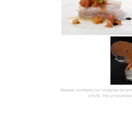
Bacalao confitada con vinagreta de to
y trufa. Tres propuesta