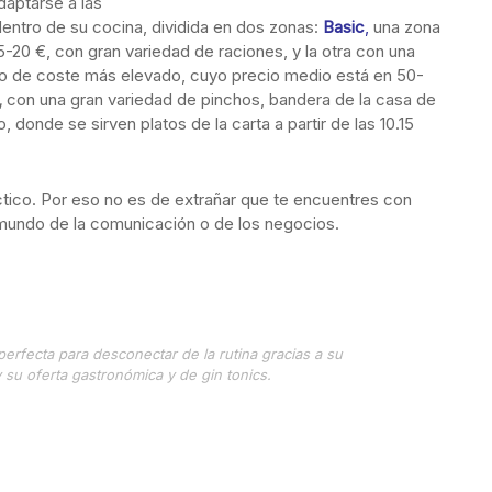
daptarse a las
dentro de su cocina, dividida en dos zonas:
Basic
,
una zona
-20 €, con gran variedad de raciones, y la otra con una
to de coste más elevado, cuyo precio medio está en 50-
,
con una gran variedad de pinchos, bandera de la casa de
 donde se sirven platos de la carta a partir de las 10.15
tico. Por eso no es de extrañar que te encuentres con
 mundo de la comunicación o de los negocios.
erfecta para desconectar de la rutina gracias a su
y su oferta gastronómica y de gin tonics.