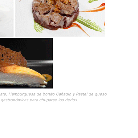
mate, Hamburguesa de bonito Cañadio y Pastel de queso
s gastronómicas para chuparse los dedos.