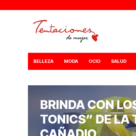
BELLEZA
MODA
OCIO
SALUD
BRINDA CON LO
TONICS” DE LA
CAÑADIO