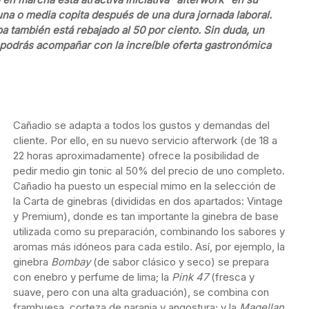
una o media copita después de una dura jornada laboral.
a también está rebajado al 50 por ciento. Sin duda, un
ue podrás acompañar con la increíble oferta gastronómica
Cañadio se adapta a todos los gustos y demandas del
cliente. Por ello, en su nuevo servicio afterwork (de 18 a
22 horas aproximadamente) ofrece la posibilidad de
pedir medio gin tonic al 50% del precio de uno completo.
Cañadio ha puesto un especial mimo en la selección de
la Carta de ginebras (divididas en dos apartados: Vintage
y Premium), donde es tan importante la ginebra de base
utilizada como su preparación, combinando los sabores y
aromas más idóneos para cada estilo. Así, por ejemplo, la
ginebra
Bombay
(de sabor clásico y seco) se prepara
con enebro y perfume de lima; la
Pink 47
(fresca y
suave, pero con una alta graduación), se combina con
frambuesa, corteza de naranja y angostura; y la
Magellan