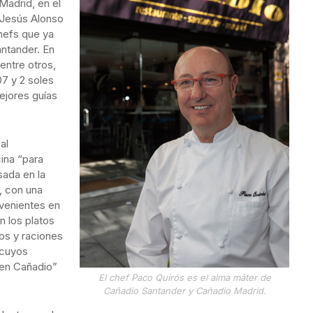
Madrid, en el
 Jesús Alonso
hefs que ya
antander. En
 entre otros,
7 y 2 soles
ejores guías
sal
ina “para
sada en la
a, con una
ovenientes en
n los platos
os y raciones
 cuyos
 en Cañadio”
El chef Paco Quirós es el alma máter de
Cañadio Santander y Cañadio Madrid.