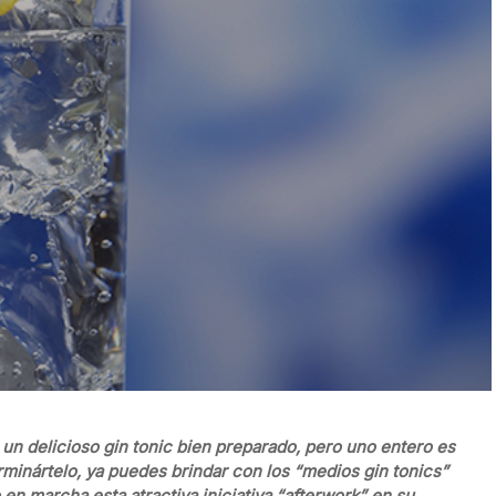
de un delicioso gin tonic bien preparado, pero uno entero es
minártelo, ya puedes brindar con los “medios gin tonics”
en marcha esta atractiva iniciativa “afterwork” en su