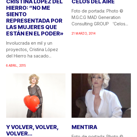
CRISTINA LÓPEZ DEL
CELOS DEL AIRE
HIERRO: “NO ME
Foto de portada: Photo ©
SIENTO
M.G.C.G MAD Generation
REPRESENTADA POR
Consulting GROUP ‘Celos...
LAS MUJERES QUE
ESTÁN EN EL PODER»
21 MARZO, 2014
Involucrada en mil y un
proyectos, Cristina López
del Hierro ha sacado...
6 ABRIL, 2015
Y VOLVER, VOLVER,
MENTIRA
VOLVER…
Foto de portada: Photo ©