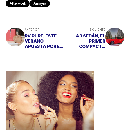
Afterwork
Amayra
ANTERIOR
SIGUIENTE
RV PURE, ESTE
A3 SEDÁN, EL
VERANO
PRIMER
APUESTA POR EL
COMPACTO
AROMA DE LA
PREMIUM DE
PUREZA Y LA
CARROCERÍA DE
ELEGANCIA
TRES VOLÚMENES
DE AUDI