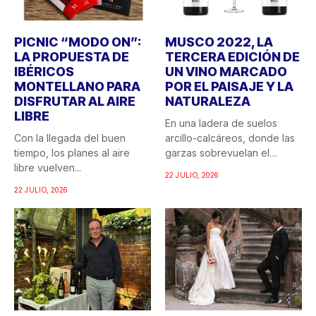
PICNIC “MODO ON”:
MUSCO 2022, LA
LA PROPUESTA DE
TERCERA EDICIÓN DE
IBÉRICOS
UN VINO MARCADO
MONTELLANO PARA
POR EL PAISAJE Y LA
DISFRUTAR AL AIRE
NATURALEZA
LIBRE
En una ladera de suelos
Con la llegada del buen
arcillo-calcáreos, donde las
tiempo, los planes al aire
garzas sobrevuelan el
libre vuelven...
recuerdo...
22 JULIO, 2026
22 JULIO, 2026