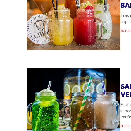
BA
Tras 
capit
25 JUL
SA
VE
El af
impor
cariñ
11 JULI