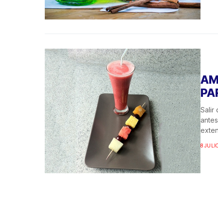
AM
PA
Salir
antes
exten
8 JULIO