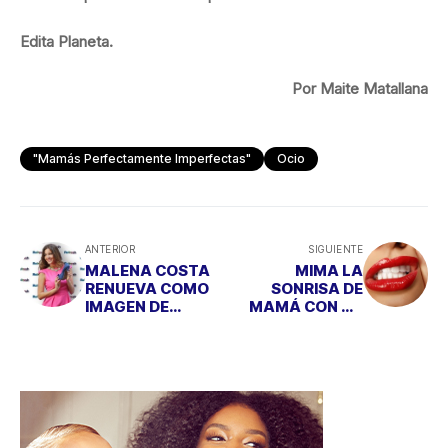
Edita Planeta.
Por Maite Matallana
"Mamás Perfectamente Imperfectas"
Ocio
ANTERIOR
SIGUIENTE
MALENA COSTA
MIMA LA
RENUEVA COMO
SONRISA DE
IMAGEN DE
MAMÁ CON UN
REFRESH
BLANQUEAMIENT
O DENTAL