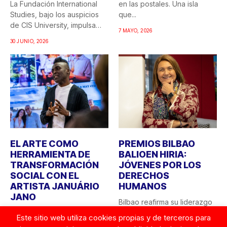
La Fundación International
en las postales. Una isla
Studies, bajo los auspicios
que...
de CIS University, impulsa
7 MAYO, 2026
una...
30 JUNIO, 2026
EL ARTE COMO
PREMIOS BILBAO
HERRAMIENTA DE
BALIOEN HIRIA:
TRANSFORMACIÓN
JÓVENES POR LOS
SOCIAL CON EL
DERECHOS
ARTISTA JANUÁRIO
HUMANOS
JANO
Bilbao reafirma su liderazgo
CIS University y la Fundación
como ciudad comprometida
Este sitio web utiliza cookies propias y de terceros para
Robert F. Kennedy Human
con los valores