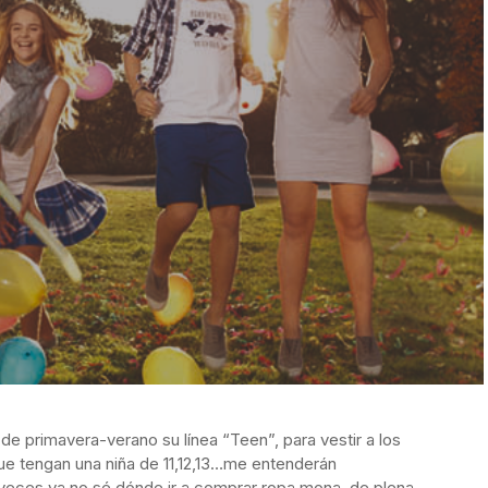
e primavera-verano su línea “Teen”, para vestir a los
e tengan una niña de 11,12,13…me entenderán
eces ya no sé dónde ir a comprar ropa mona, de plena