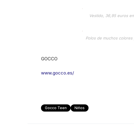
Vestido, 36,95 euros en
Polos de muchos colores p
GOCCO
www.gocco.es/
Gocco Teen
Niños