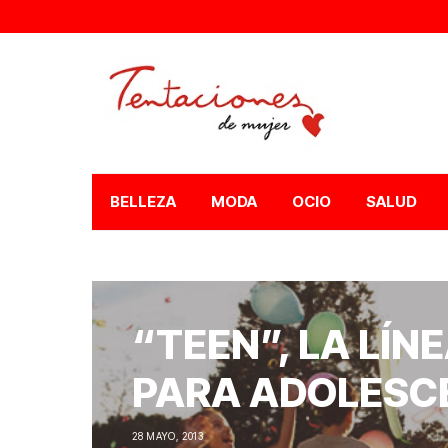
BELLEZA
MODA
OCIO
SALUD
“TEEN”, LA LÍN
PARA ADOLESCE
28 MAYO, 2013