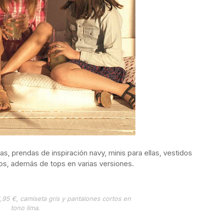
s, prendas de inspiración navy, minis para ellas, vestidos
s, además de tops en varias versiones.
95 €, camiseta gris y pantalones cortos en
tono lima.