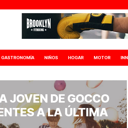
GASTRONOMÍA
NIÑOS
HOGAR
MOTOR
IN
EA JOVEN DE GOCCO
NTES A LA ÚLTIMA