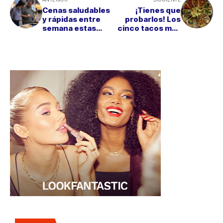
Cenas saludables
¡Tienes que
y rápidas entre
probarlos! Los
semana estas
cinco tacos más
fiestas con Burgo
vendidos este
de Arias
año en Tiki Taco