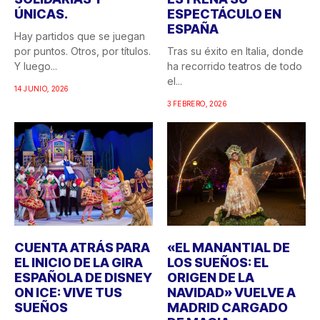
ÚNICAS.
ESPECTÁCULO EN
ESPAÑA
Hay partidos que se juegan
por puntos. Otros, por títulos.
Tras su éxito en Italia, donde
Y luego...
ha recorrido teatros de todo
el...
14 JUNIO, 2026
3 FEBRERO, 2026
CUENTA ATRÁS PARA
«EL MANANTIAL DE
EL INICIO DE LA GIRA
LOS SUEÑOS: EL
ESPAÑOLA DE DISNEY
ORIGEN DE LA
ON ICE: VIVE TUS
NAVIDAD» VUELVE A
SUEÑOS
MADRID CARGADO