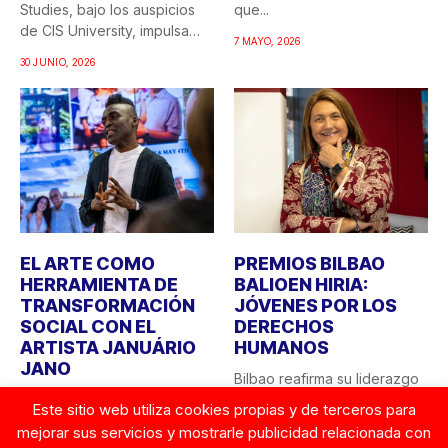
Studies, bajo los auspicios
que...
de CIS University, impulsa
7 MAYO, 2026
una...
30 JUNIO, 2026
EL ARTE COMO
PREMIOS BILBAO
HERRAMIENTA DE
BALIOEN HIRIA:
TRANSFORMACIÓN
JÓVENES POR LOS
SOCIAL CON EL
DERECHOS
ARTISTA JANUÁRIO
HUMANOS
JANO
Bilbao reafirma su liderazgo
CIS University y la Fundación
como ciudad comprometida
Este sitio web utiliza cookies propias y de terceros para
Robert F. Kennedy Human
con los valores
mejorar sus servicios y mostrarle publicidad relacionada con
Rights Spain apuestan...
democráticos y...