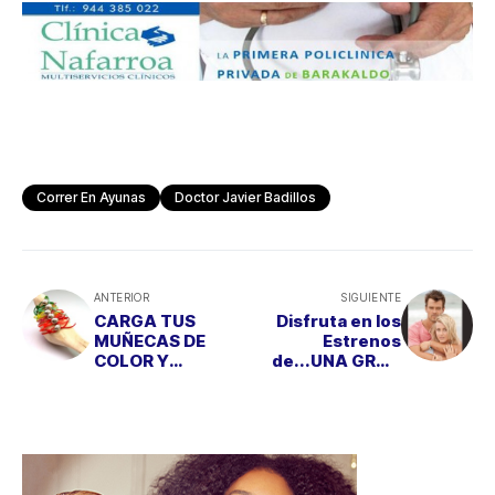
Correr En Ayunas
Doctor Javier Badillos
ANTERIOR
SIGUIENTE
CARGA TUS
Disfruta en los
MUÑECAS DE
Estrenos
COLOR Y
de...UNA GRAN
MENSAJES
HISTORIA DE
PERSONALIZADO
AMOR CON “UN
S
LUGAR DONDE
ENAMORARSE”