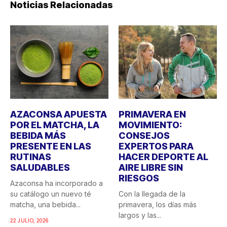
Noticias Relacionadas
AZACONSA APUESTA
PRIMAVERA EN
POR EL MATCHA, LA
MOVIMIENTO:
BEBIDA MÁS
CONSEJOS
PRESENTE EN LAS
EXPERTOS PARA
RUTINAS
HACER DEPORTE AL
SALUDABLES
AIRE LIBRE SIN
RIESGOS
Azaconsa ha incorporado a
su catálogo un nuevo té
Con la llegada de la
matcha, una bebida...
primavera, los días más
largos y las...
22 JULIO, 2026