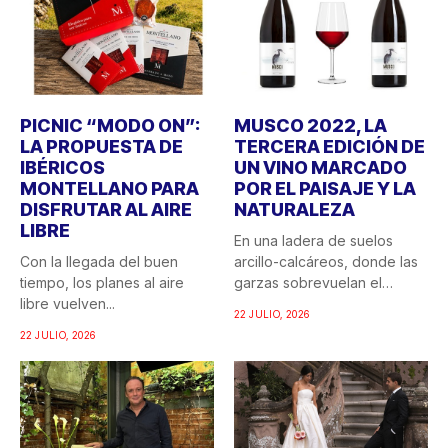
PICNIC “MODO ON”:
MUSCO 2022, LA
LA PROPUESTA DE
TERCERA EDICIÓN DE
IBÉRICOS
UN VINO MARCADO
MONTELLANO PARA
POR EL PAISAJE Y LA
DISFRUTAR AL AIRE
NATURALEZA
LIBRE
En una ladera de suelos
Con la llegada del buen
arcillo-calcáreos, donde las
tiempo, los planes al aire
garzas sobrevuelan el
libre vuelven...
recuerdo...
22 JULIO, 2026
22 JULIO, 2026