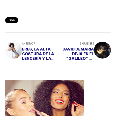
Goa
ANTERIOR
SIGUIENTE
ERES, LA ALTA
DAVID DEMARÍA
COSTURA DE LA
DEJA EN EL
LENCERÍA Y LA
"GALILEO" SU
ROPA DE BAÑO
"POSDATA"