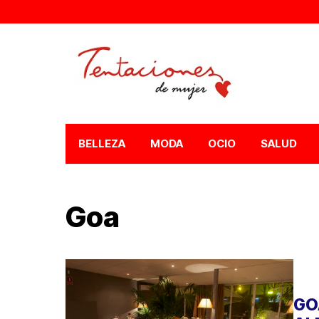
BELLEZA
MODA
OCIO
SALUD
Goa
GO