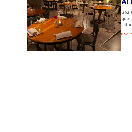
AL
Goa e
que o
autor 
8 MARZ