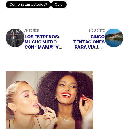
Cómo Están Ustedes?
Ocio
ANTERIOR
SIGUIENTE
LOS ESTRENOS:
CINCO
MUCHO MIEDO
TENTACIONES
CON “MAMÁ” Y
PARA VIAJAR
SU ATRACTIVO
CON TU CUPIDO
PROTAGONISTA