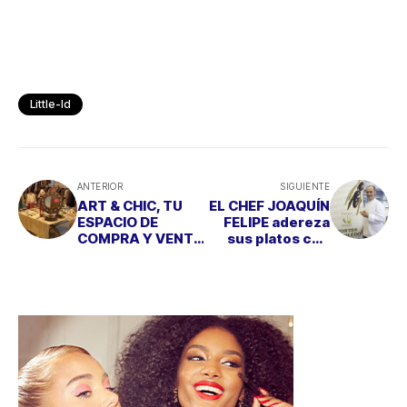
Little-Id
ANTERIOR
SIGUIENTE
ART & CHIC, TU
EL CHEF JOAQUÍN
ESPACIO DE
FELIPE adereza
COMPRA Y VENTA
sus platos con
PARA ESTAS
Aceite de Oliva
FIESTAS
D.O. Montes de
Toledo