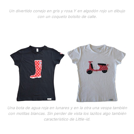
Un divertido conejo en gris y rosa.Y en algodón rojo un dibujo
con un coqueto bolsito de calle.
Una bota de agua roja en lunares y en la otra una vespa también
con motitas blancas. Sin perder de vista los lazitos algo también
característico de Little-id.