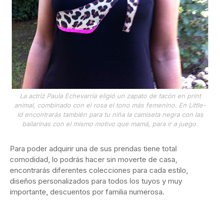
La actriz Paula Echevarría eligió un zapato de tacón en print
animal, combinado con el rosa el tono más femenino. En Little-
id encontrarás también para tu niña la camiseta negra con las
bailarinas con el mismo motivo que mamá, para ir a juego.
Para poder adquirir una de sus prendas tiene total
comodidad, lo podrás hacer sin moverte de casa,
encontrarás diferentes colecciones para cada estilo,
diseños personalizados para todos los tuyos y muy
importante, descuentos por familia numerosa.