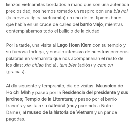
lienzos vietnamitas bordados a mano que son una auténtica
preciosidad; nos hemos tomado un respiro con una
bia hoi
(la cerveza típica vietnamita) en uno de los típicos bares
que había en un cruce de calles del
barrio viejo
, mientras
contemplábamos todo el bullicio de la ciudad.
Por la tarde, una visita al
Lago Hoan Kiem
con su templo y
su famosa tortuga, y cursillo intensivo de nuestras primeras
palabras en vietnamita que nos acompañarían el resto de
los días:
xin chiao
(hola),
tam biet
(adiós) y
cam on
(gracias).
Al día siguiente y tempranito, día de visitas:
Mausoleo de
Ho chi Minh
y paseo por la
Residencia del presidente y sus
jardines
;
Templo de la Literatura
; y paseo por el barrio
francés y visita a su
catedral
(muy parecida a Notre
Dame), al
museo de la historia de Vietnam
y un par de
pagodas.