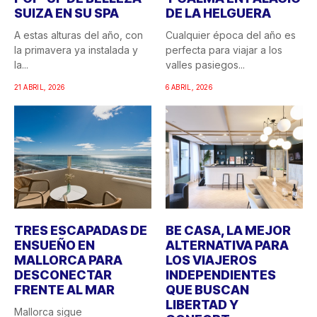
SUIZA EN SU SPA
DE LA HELGUERA
A estas alturas del año, con
Cualquier época del año es
la primavera ya instalada y
perfecta para viajar a los
la...
valles pasiegos...
21 ABRIL, 2026
6 ABRIL, 2026
TRES ESCAPADAS DE
BE CASA, LA MEJOR
ENSUEÑO EN
ALTERNATIVA PARA
MALLORCA PARA
LOS VIAJEROS
DESCONECTAR
INDEPENDIENTES
FRENTE AL MAR
QUE BUSCAN
LIBERTAD Y
Mallorca sigue