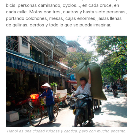
bicis, personas caminando, cyclos…, en cada cruce, en
cada calle. Motos con tres, cuatros y hasta siete personas,
portando colchones, mesas, cajas enormes, jaulas llenas
de gallinas, cerdos y todo lo que se pueda imaginar.
Hanoi es una ciudad ruidosa y caótica, pero con mucho encanto.