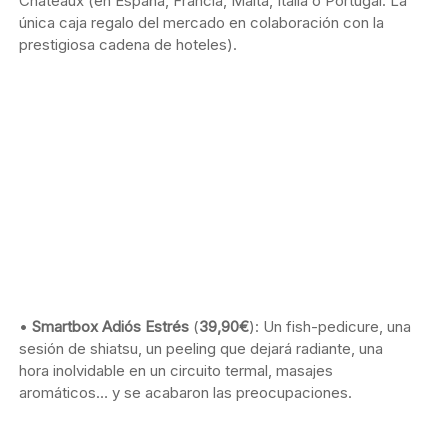
Châteaux (en España, Francia, Malta, Italia o Portugal. La
única caja regalo del mercado en colaboración con la
prestigiosa cadena de hoteles).
•
Smartbox Adiós Estrés
(
39,90€
): Un fish-pedicure, una
sesión de shiatsu, un peeling que dejará radiante, una
hora inolvidable en un circuito termal, masajes
aromáticos… y se acabaron las preocupaciones.