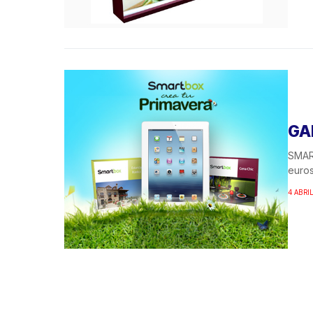
GA
SMART
euros
4 ABRIL