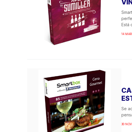
VI
Smart
perfe
Está 
14 MAR
CA
ES
Se a
pensa
30 NOV