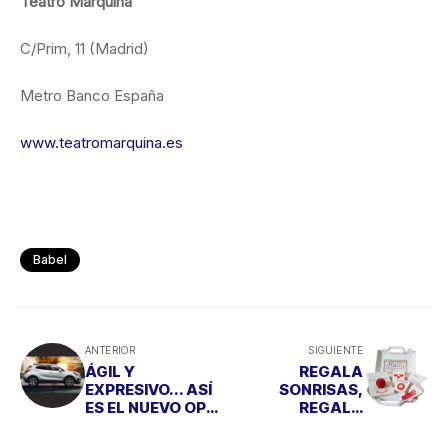
Teatro Marquina
C/Prim, 11 (Madrid)
Metro Banco España
www.teatromarquina.es
Babel
ANTERIOR
SIGUIENTE
ÁGIL Y
REGALA
EXPRESIVO... ASÍ
SONRISAS,
ES EL NUEVO OPEL
REGALA
MOKKA
SOLIDARIDAD