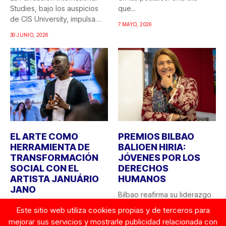
Studies, bajo los auspicios
que...
de CIS University, impulsa
7 MAYO, 2026
una...
30 JUNIO, 2026
EL ARTE COMO
PREMIOS BILBAO
HERRAMIENTA DE
BALIOEN HIRIA:
TRANSFORMACIÓN
JÓVENES POR LOS
SOCIAL CON EL
DERECHOS
ARTISTA JANUÁRIO
HUMANOS
JANO
Bilbao reafirma su liderazgo
CIS University y la Fundación
como ciudad comprometida
Este sitio web utiliza cookies propias y de terceros para
Robert F. Kennedy Human
con los valores
mejorar sus servicios y mostrarle publicidad relacionada con