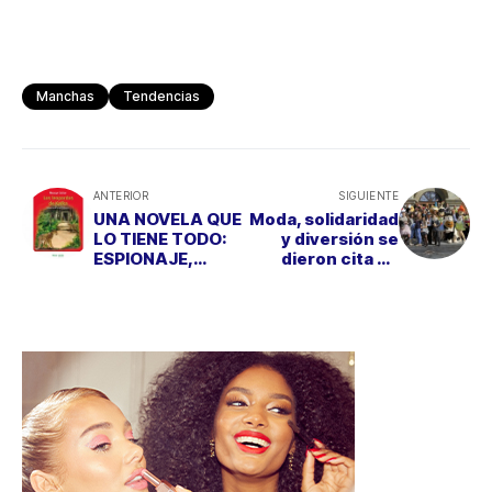
Manchas
Tendencias
ANTERIOR
SIGUIENTE
UNA NOVELA QUE
Moda, solidaridad
LO TIENE TODO:
y diversión se
ESPIONAJE,
dieron cita en
COMEDIA Y AMOR
"PARQUE
WARNER FASHION
WEEK"