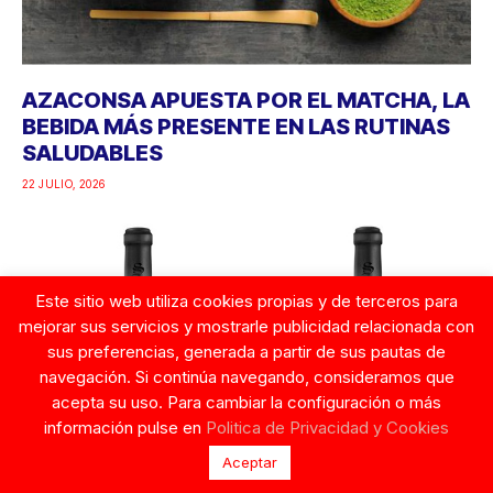
AZACONSA APUESTA POR EL MATCHA, LA
BEBIDA MÁS PRESENTE EN LAS RUTINAS
SALUDABLES
22 JULIO, 2026
Este sitio web utiliza cookies propias y de terceros para
mejorar sus servicios y mostrarle publicidad relacionada con
sus preferencias, generada a partir de sus pautas de
navegación. Si continúa navegando, consideramos que
acepta su uso. Para cambiar la configuración o más
información pulse en
Politica de Privacidad y Cookies
Aceptar