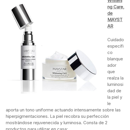
Whiteni
ng Care,
de
MAYST
AR
Cuidado
específi
co
blanque
ador
que
realza la
luminosi
dad de
la piel y
le
aporta un tono uniforme actuando intensamente sobre las
hiperpigmentaciones. La piel recobra su perfección
mostrándose rejuvenecida y luminosa. Consta de 2
productos para utilizar en casa: