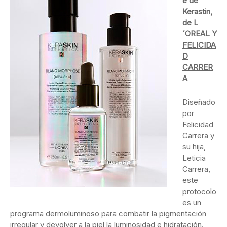
e de
Kerastin,
de L
´OREAL Y
FELICIDA
D
CARRER
A
Diseñado
por
Felicidad
Carrera y
su hija,
Leticia
Carrera,
este
protocolo
es un
programa dermoluminoso para combatir la pigmentación
irregular y devolver a la piel la luminosidad e hidratación.