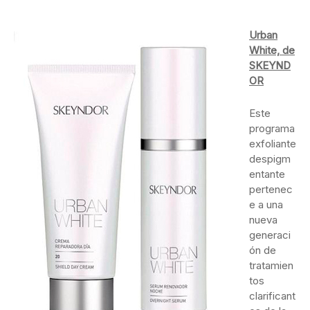
Urban
White, de
SKEYND
OR
Este
programa
exfoliante
despigm
entante
pertenec
e a una
nueva
generaci
ón de
tratamien
tos
clarificant