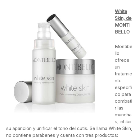
White
Skin, de
MONTI
BELLO
Montibe
llo
ofrece
un
tratamie
nto
específi
co para
combati
r las
mancha
s, inhibir
su aparición y unificar el tono del cutis. Se llama White Skin,
no contiene parabenes y cuenta con tres productos: