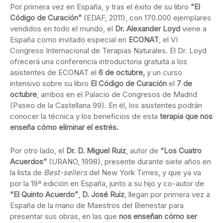
Por primera vez en España, y tras el éxito de su libro
“El
Código de Curación”
(EDAF, 2011), con 170.000 ejemplares
vendidos en todo el mundo, el
Dr. Alexander Loyd
viene a
España como invitado especial en
ECONAT
, el VI
Congreso Internacional de Terapias Naturales. El Dr. Loyd
ofrecerá una conferencia introductoria gratuita a los
asistentes de ECONAT el
6 de octubre,
y un curso
intensivo sobre su libro
El Código de Curación
el
7 de
octubre
, ambos en el Palacio de Congresos de Madrid
(Paseo de la Castellana 99). En él, los asistentes podrán
conocer la técnica y los beneficios de esta
terapia que nos
enseña cómo eliminar el estrés.
Por otro lado, el
Dr. D. Miguel Ruiz
, autor de
“Los Cuatro
Acuerdos”
(URANO, 1998), presente durante siete años en
la lista de
Best-sellers
del New York Times, y que ya va
por la 19ª edición en España, junto a su hijo y co-autor de
“El Quinto Acuerdo”
,
D. José Ruiz
, llegan por primera vez a
España de la mano de Maestros del Bienestar para
presentar sus obras, en las que
nos enseñan cómo ser