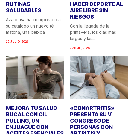
RUTINAS
HACER DEPORTE AL
SALUDABLES
AIRE LIBRE SIN
RIESGOS
Azaconsa ha incorporado a
su catálogo un nuevo té
Con la llegada de la
matcha, una bebida...
primavera, los días más
largos y las...
22 JULIO, 2026
7 ABRIL, 2026
MEJORA TU SALUD
«CONARTRITIS»
BUCAL CON OIL
PRESENTA SU V
PULLING, UN
CONGRESO DE
ENJUAGUE CON
PERSONAS CON
ACEITES ESENCIALES
ARTRITIS Y