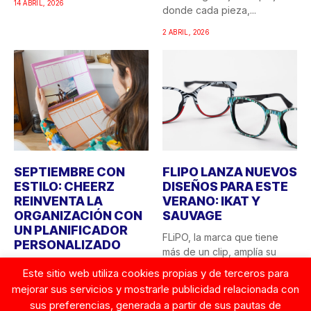
14 ABRIL, 2026
donde cada pieza,...
2 ABRIL, 2026
SEPTIEMBRE CON
FLIPO LANZA NUEVOS
ESTILO: CHEERZ
DISEÑOS PARA ESTE
REINVENTA LA
VERANO: IKAT Y
ORGANIZACIÓN CON
SAUVAGE
UN PLANIFICADOR
FLiPO, la marca que tiene
PERSONALIZADO
más de un clip, amplía su
El final del verano siempre
colección...
Este sitio web utiliza cookies propias y de terceros para
trae consigo esa sensación
mejorar sus servicios y mostrarle publicidad relacionada con
23 JUNIO, 2025
de “vuelta a...
sus preferencias, generada a partir de sus pautas de