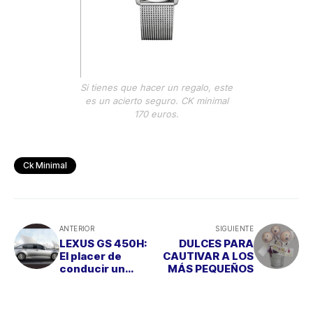
Si tienes que hacer un regalo, este
es un acierto seguro. CK minimal
170 euros.
Ck Minimal
ANTERIOR
SIGUIENTE
LEXUS GS 450H:
DULCES PARA
El placer de
CAUTIVAR A LOS
conducir un
MÁS PEQUEÑOS
lujoso híbrido