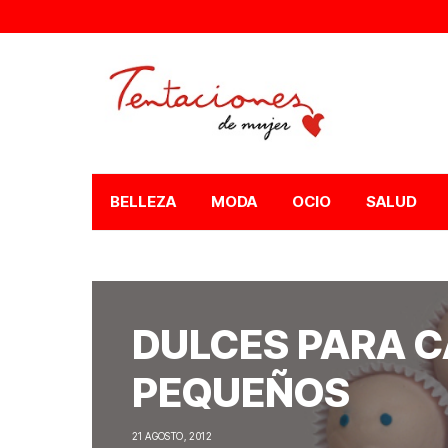
BELLEZA
MODA
OCIO
SALUD
DULCES PARA C
PEQUEÑOS
21 AGOSTO, 2012