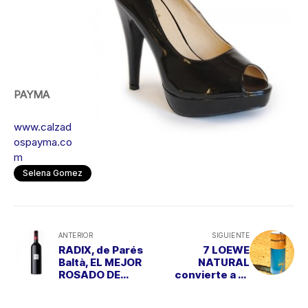
PAYMA
www.calzad
ospayma.co
m
Selena Gomez
ANTERIOR
SIGUIENTE
RADIX, de Parés
7 LOEWE
Baltà, EL MEJOR
NATURAL
ROSADO DE
convierte a tu
ESPAÑA
chico en un
HÉROE DEL S. XXI