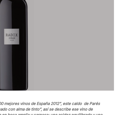
0 mejores vinos de España 2012”, este caldo de Parés
ado con alma de tinto”, así se describe ese vino de
da en boca amplia y carnosa; una acidez equilibrada y una