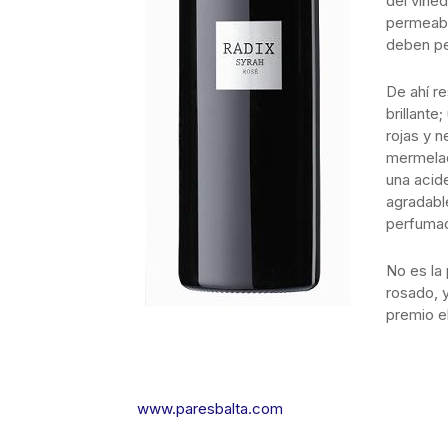
del viñed
permeabi
deben pe
De ahí re
brillante
rojas y 
mermelad
una acide
agradabl
perfuma
No es la
rosado, 
premio e
www.paresbalta.com