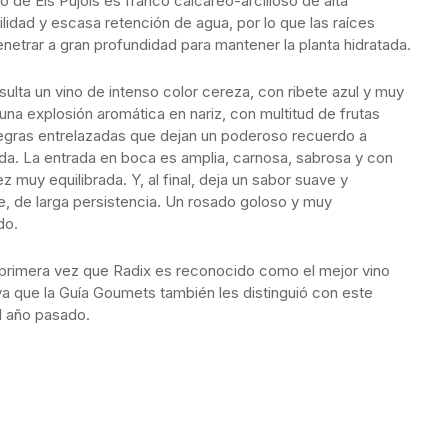
o de Els Pujols es franco calcáreo-arcilloso de alta
lidad y escasa retención de agua, por lo que las raíces
netrar a gran profundidad para mantener la planta hidratada.
sulta un vino de intenso color cereza, con ribete azul y muy
; una explosión aromática en nariz, con multitud de frutas
negras entrelazadas que dejan un poderoso recuerdo a
a. La entrada en boca es amplia, carnosa, sabrosa y con
z muy equilibrada. Y, al final, deja un sabor suave y
e, de larga persistencia. Un rosado goloso y muy
do.
 primera vez que Radix es reconocido como el mejor vino
ya que la Guía Goumets también les distinguió con este
l año pasado.