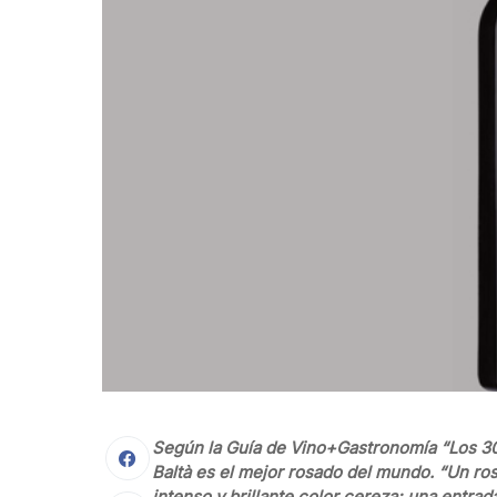
Según la Guía de Vino+Gastronomía “Los 30
Baltà es el mejor rosado del mundo. “Un ros
intenso y brillante color cereza; una entra