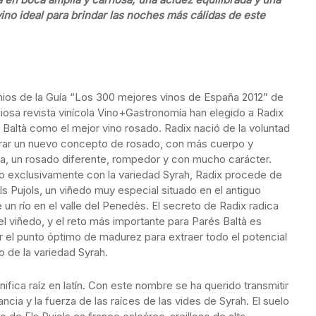
vino ideal para brindar las noches más cálidas de este
ios de la Guía “Los 300 mejores vinos de España 2012” de
giosa revista vinícola Vino+Gastronomía han elegido a Radix
 Baltà como el mejor vino rosado. Radix nació de la voluntad
rar un nuevo concepto de rosado, con más cuerpo y
ra, un rosado diferente, rompedor y con mucho carácter.
o exclusivamente con la variedad Syrah, Radix procede de
Els Pujols, un viñedo muy especial situado en el antiguo
un río en el valle del Penedès. El secreto de Radix radica
l viñedo, y el reto más importante para Parés Baltà es
r el punto óptimo de madurez para extraer todo el potencial
o de la variedad Syrah.
nifica raíz en latín. Con este nombre se ha querido transmitir
ancia y la fuerza de las raíces de las vides de Syrah. El suelo