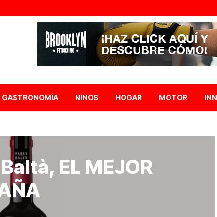
GASTRONOMÍA
NIÑOS
HOGAR
MOTOR
IN
 Baltà, EL MEJOR
PAÑA