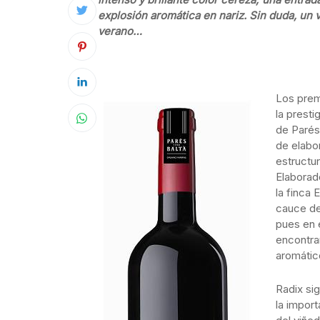
explosión aromática en nariz. Sin duda, un 
verano…
Los prem
la presti
de Parés
de elabo
estructu
Elaborad
la finca 
cauce de 
pues en e
encontra
aromátic
Radix sig
la import