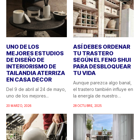
UNO DE LOS
ASÍ DEBES ORDENAR
MEJORES ESTUDIOS
TU TRASTERO
DE DISEÑO DE
SEGÚN EL FENG SHUI
INTERIORISMO DE
PARA DESBLOQUEAR
TAILANDIA ATERRIZA
TU VIDA
EN CASA DECOR
Aunque parezca algo banal,
Del 9 de abril al 24 de mayo,
el trastero también influye en
uno de los mejores...
la energía de nuestro
hogar....
20 MARZO, 2026
28 OCTUBRE, 2025