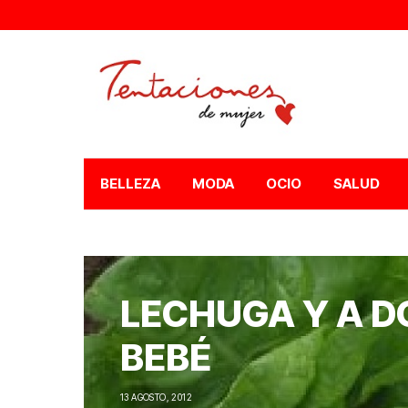
BELLEZA
MODA
OCIO
SALUD
LECHUGA Y A 
BEBÉ
13 AGOSTO, 2012