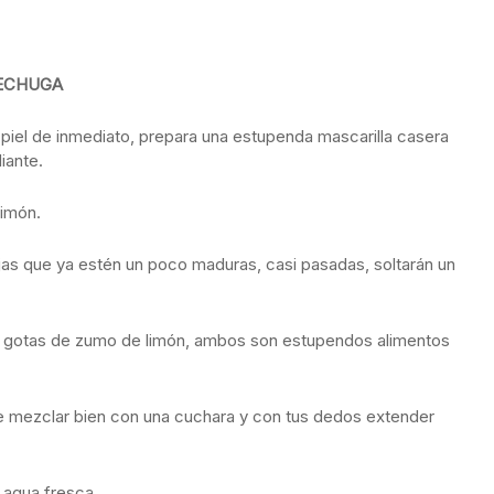
LECHUGA
 tu piel de inmediato, prepara una estupenda mascarilla casera
iante.
limón.
jas que ya estén un poco maduras, casi pasadas, soltarán un
s gotas de zumo de limón, ambos son estupendos alimentos
e mezclar bien con una cuchara y con tus dedos extender
 agua fresca.