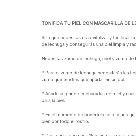
TONIFICA TU PIEL CON MASCARILLA DE 
Si lo que necesitas es revitalizar y tonificar
de lechuga y conseguirás una piel limpia y rad
Necesitas zumo de lechuga, miel y zumo de 
* Para el zumo de lechuga necesitarás las ho
zumo que tendrás que apartar en un bol.
* Añade un par de cucharadas de miel y una
para la piel.
* En el momento de ponértela solo tienes qu
bien por todo el rostro.
* Deja que actúe unos 15 minutos y retira con