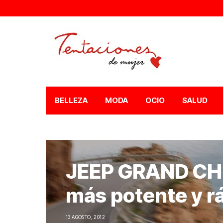
BELLEZA
MODA
OCIO
SALUD
JEEP GRAND CHE
más potente y rá
13 AGOSTO, 2012