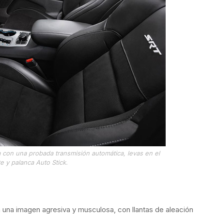
con una probada transmisión automática, levas en el
e y palanca Auto Stick.
una imagen agresiva y musculosa, con llantas de aleación