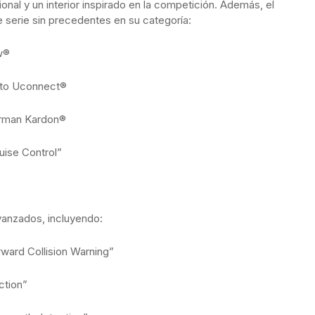
ional y un interior inspirado en la competición. Además, el
 serie sin precedentes en su categoría:
w®
nto Uconnect®
arman Kardon®
uise Control”
vanzados, incluyendo:
rward Collision Warning”
ction”