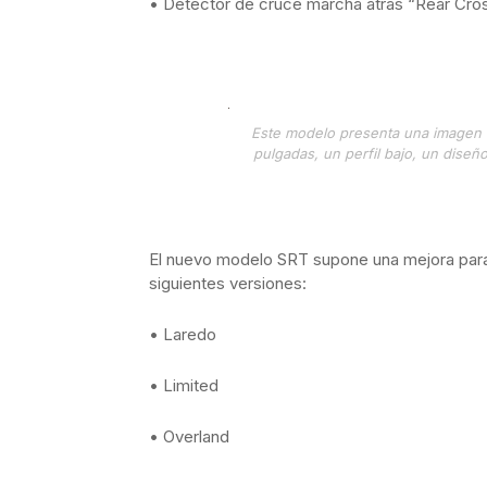
• Detector de cruce marcha atrás “Rear Cros
Este modelo presenta una imagen a
pulgadas, un perfil bajo, un diseño
El nuevo modelo SRT supone una mejora para
siguientes versiones:
• Laredo
• Limited
• Overland