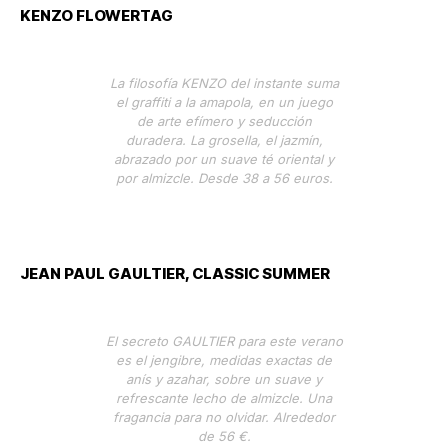
KENZO FLOWERTAG
La filosofía KENZO del instante suma
el graffiti a la amapola, en un juego
de arte efímero y seducción
duradera. La grosella, el jazmín,
abrazado por un suave té oriental y
por almizcle. Desde 38 a 56 euros.
JEAN PAUL GAULTIER, CLASSIC SUMMER
El secreto GAULTIER para este verano
es el jengibre, medidas exactas de
anís y azahar, sobre un suave y
refrescante lecho de almizcle. Una
fragancia para no olvidar. Alrededor
de 56 €.