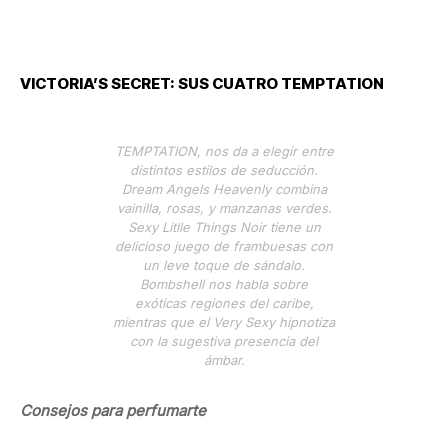
VICTORIA’S SECRET: SUS CUATRO TEMPTATION
TEMPTATION, nos da a elegir entre
distintos estilos de seducción.
Dream Angels Heavenly combina
vainilla, rosas, y manzanas verdes.
Sexy Litlle Things Noir tiene un
delicioso juego de frambuesas con
un leve toque de sándalo.
Bombshell nos habla sobre
exóticas regiones del caribe,
mientras que el Very Sexy hipnotiza
con la sugestiva presencia del
ámbar.
Consejos para perfumarte