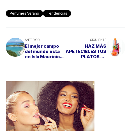
Perfumes Verano
Tendencias
ANTERIOR
SIGUIENTE
El mejor campo
HAZ MÁS
del mundo está
APETECIBLES TUS
en Isla Mauricio…
PLATOS DE
JUEGA AL GOLF
VERANO
EN EL PARAÍSO