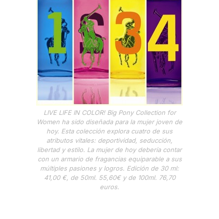
LIVE LIFE IN COLOR! Big Pony Collection for
Women ha sido diseñada para la mujer joven de
hoy. Esta colección explora cuatro de sus
atributos vitales: deportividad, seducción,
libertad y estilo. La mujer de hoy debería contar
con un armario de fragancias equiparable a sus
múltiples pasiones y logros. Edición de 30 ml:
41,00 €, de 50ml. 55,60€ y de 100ml. 76,70
euros.