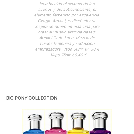
luna ha sido el símbolo de los
sueños y del subconsciente, el
elemento femenino por excelencia.
Giorgio Armani, el diseñador se
inspira de nuevo en esta luna para
crear su nuevo elixir de deseo:
Armani Code Luna. Mezcla de
fluidez femenina y seducción
embriagadora. Vapo 50ml: 64,30 €
- Vapo 75ml: 89,40 €
BIG PONY COLLECTION