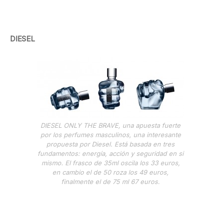
DIESEL
DIESEL ONLY THE BRAVE, una apuesta fuerte
por los perfumes masculinos, una interesante
propuesta por Diesel. Está basada en tres
fundamentos: energía, acción y seguridad en si
mismo. El frasco de 35ml oscila los 33 euros,
en cambio el de 50 roza los 49 euros,
finalmente el de 75 ml 67 euros.