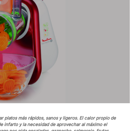
platos más rápidos, sanos y ligeros. El calor propio de
de infarto y la necesidad de aprovechar al máximo el
go nos pida ensaladas, gazpacho, salmorejo, frutas,