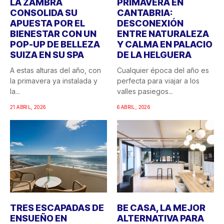
LA ZAMBRA
PRIMAVERA EN
CONSOLIDA SU
CANTABRIA:
APUESTA POR EL
DESCONEXIÓN
BIENESTAR CON UN
ENTRE NATURALEZA
POP-UP DE BELLEZA
Y CALMA EN PALACIO
SUIZA EN SU SPA
DE LA HELGUERA
A estas alturas del año, con
Cualquier época del año es
la primavera ya instalada y
perfecta para viajar a los
la...
valles pasiegos...
21 ABRIL, 2026
6 ABRIL, 2026
TRES ESCAPADAS DE
BE CASA, LA MEJOR
ENSUEÑO EN
ALTERNATIVA PARA