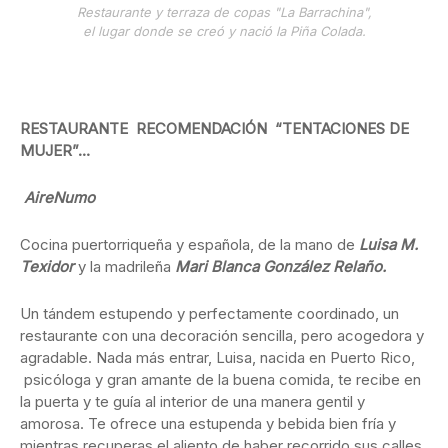
Restaurante y terraza de copas "La Barrachina",
el lugar donde se creó y nació la Piña Colada.
RESTAURANTE RECOMENDACIÓN “TENTACIONES DE
MUJER”…
AireNumo
Cocina puertorriqueña y española, de la mano de
Luisa M.
Texidor
y la madrileña
Mari Blanca González Relaño.
Un tándem estupendo y perfectamente coordinado, un
restaurante con una decoración sencilla, pero acogedora y
agradable. Nada más entrar, Luisa, nacida en Puerto Rico,
psicóloga y gran amante de la buena comida, te recibe en
la puerta y te guía al interior de una manera gentil y
amorosa. Te ofrece una estupenda y bebida bien fría y
mientras recuperas el aliento de haber recorrido sus calles