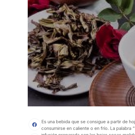
Es una bebida que se consigue a partir de ho
consumirse en caliente o en frío. La palabra
infusión preparada con las hojas secas molid