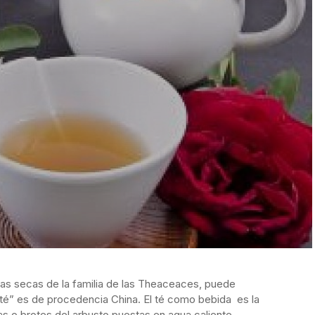
jas secas de la familia de las Theaceaces, puede
 “té” es de procedencia China. El té como bebida es la
as o brotes del arbusto puestas en agua caliente,