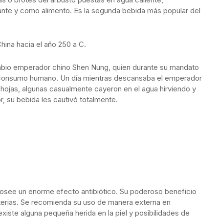
ante y como alimento. Es la segunda bebida más popular del
hina hacia el año 250 a C.
abio emperador chino Shen Nung, quien durante su mandato
el consumo humano. Un día mientras descansaba el emperador
ias hojas, algunas casualmente cayeron en el agua hirviendo y
, su bebida les cautivó totalmente.
 posee un enorme efecto antibiótico. Su poderoso beneficio
acterias. Se recomienda su uso de manera externa en
ste alguna pequeña herida en la piel y posibilidades de