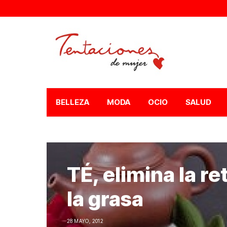
BELLEZA
MODA
OCIO
SALUD
TÉ, elimina la re
la grasa
28 MAYO, 2012